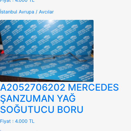
Fiyat :
4.000 TL
İstanbul Avrupa / Avcılar
A2052706202 MERCEDES
ŞANZUMAN YAĞ
SOĞUTUCU BORU
Fiyat :
4.000 TL