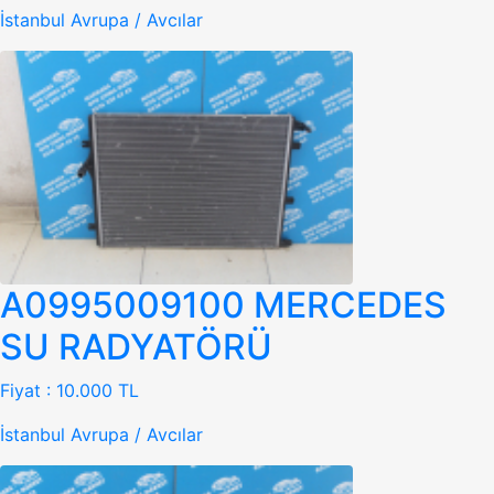
İstanbul Avrupa / Avcılar
A0995009100 MERCEDES
SU RADYATÖRÜ
Fiyat :
10.000 TL
İstanbul Avrupa / Avcılar