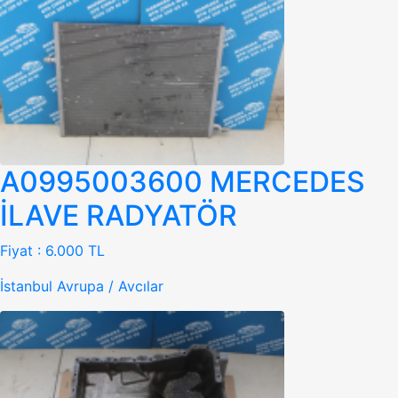
A0995003600 MERCEDES
İLAVE RADYATÖR
Fiyat :
6.000 TL
İstanbul Avrupa / Avcılar