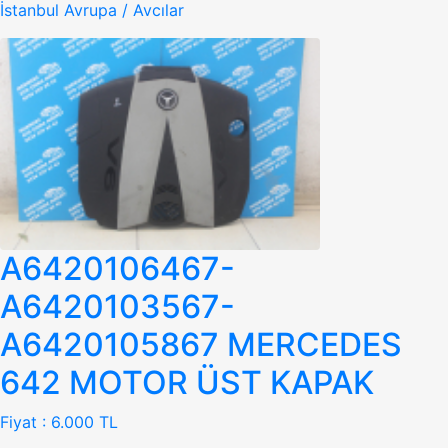
İstanbul Avrupa / Avcılar
A6420106467-
A6420103567-
A6420105867 MERCEDES
642 MOTOR ÜST KAPAK
Fiyat :
6.000 TL