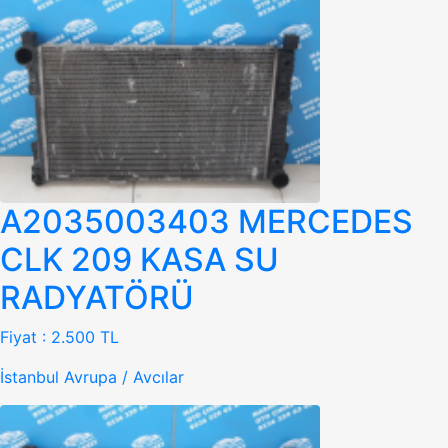
A2035003403 MERCEDES
CLK 209 KASA SU
RADYATÖRÜ
Fiyat :
2.500 TL
İstanbul Avrupa / Avcılar