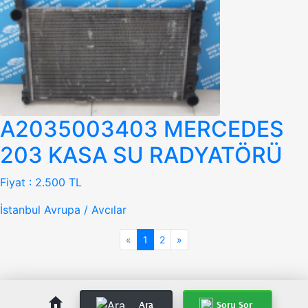
A2035003403 MERCEDES
203 KASA SU RADYATÖRÜ
Fiyat :
2.500 TL
İstanbul Avrupa / Avcılar
«
1
2
»
Ara
Soru Sor