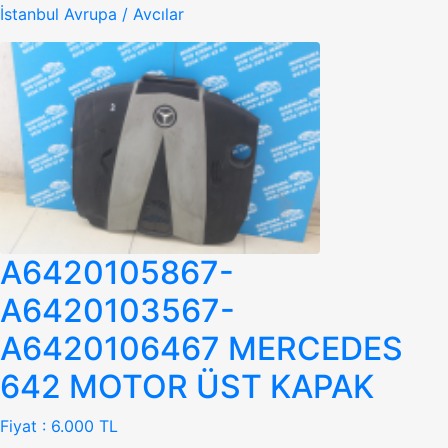
İstanbul Avrupa / Avcılar
A6420105867-
A6420103567-
A6420106467 MERCEDES
642 MOTOR ÜST KAPAK
Fiyat :
6.000 TL