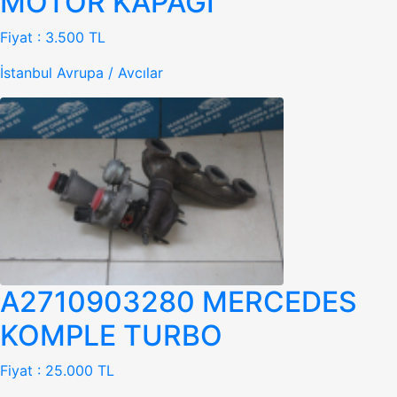
MOTOR KAPAĞI
Fiyat :
3.500 TL
İstanbul Avrupa / Avcılar
A2710903280 MERCEDES
KOMPLE TURBO
Fiyat :
25.000 TL