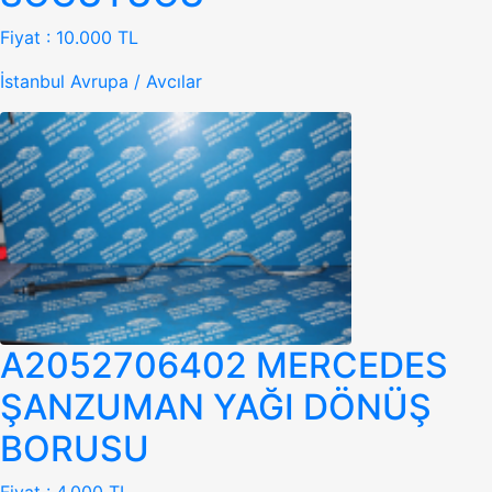
Fiyat :
10.000 TL
İstanbul Avrupa / Avcılar
A2052706402 MERCEDES
ŞANZUMAN YAĞI DÖNÜŞ
BORUSU