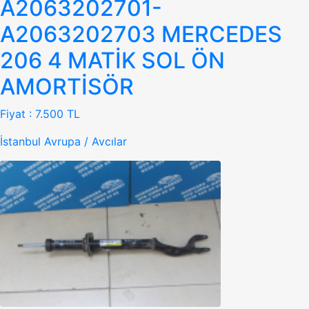
A2063202701-
A2063202703 MERCEDES
206 4 MATİK SOL ÖN
AMORTİSÖR
Fiyat :
7.500 TL
İstanbul Avrupa / Avcılar