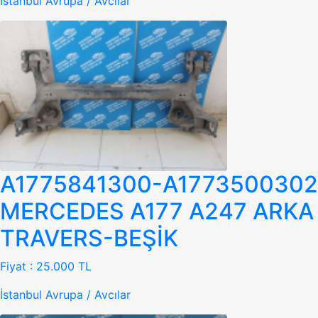
İstanbul Avrupa / Avcılar
A1775841300-A1773500302
MERCEDES A177 A247 ARKA
TRAVERS-BEŞİK
Fiyat :
25.000 TL
İstanbul Avrupa / Avcılar