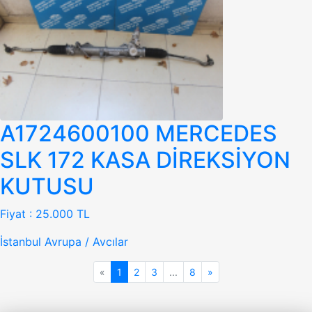
A1724600100 MERCEDES
SLK 172 KASA DİREKSİYON
KUTUSU
Fiyat :
25.000 TL
İstanbul Avrupa / Avcılar
«
1
2
3
...
8
»