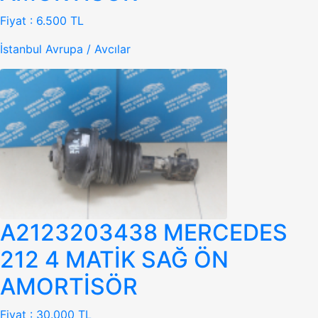
Fiyat :
6.500 TL
İstanbul Avrupa / Avcılar
A2123203438 MERCEDES
212 4 MATİK SAĞ ÖN
AMORTİSÖR
Fiyat :
30.000 TL