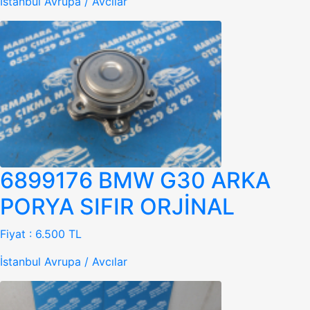
İstanbul Avrupa / Avcılar
6899176 BMW G30 ARKA
PORYA SIFIR ORJİNAL
Fiyat :
6.500 TL
İstanbul Avrupa / Avcılar